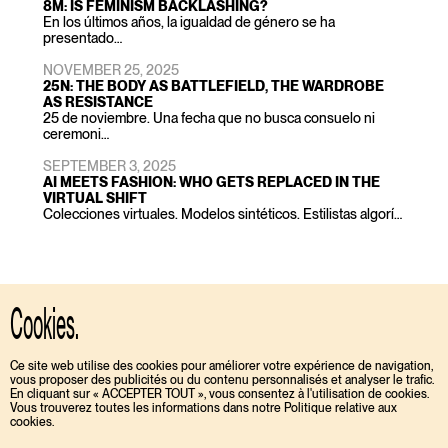
8M: IS FEMINISM BACKLASHING?
En los últimos años, la igualdad de género se ha
presentado…
NOVEMBER 25, 2025
25N: THE BODY AS BATTLEFIELD, THE WARDROBE
AS RESISTANCE
25 de noviembre. Una fecha que no busca consuelo ni
ceremoni…
SEPTEMBER 3, 2025
AI MEETS FASHION: WHO GETS REPLACED IN THE
VIRTUAL SHIFT
Colecciones virtuales. Modelos sintéticos. Estilistas algorí…
Cookies.
TIKTOK
ENGLISH
INSTAGRAM
ESPAÑOL
Ce site web utilise des cookies pour améliorer votre expérience de navigation,
vous proposer des publicités ou du contenu personnalisés et analyser le trafic.
En cliquant sur « ACCEPTER TOUT », vous consentez à l'utilisation de cookies.
Vous trouverez toutes les informations dans notre Politique relative aux
cookies.
MEDIASLIDE MODEL AGENCY SOFTWARE