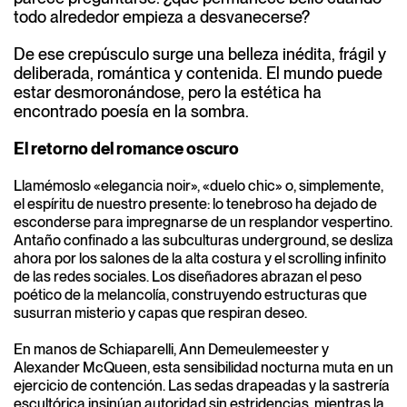
todo alrededor empieza a desvanecerse?
De ese crepúsculo surge una belleza inédita, frágil y
deliberada, romántica y contenida. El mundo puede
estar desmoronándose, pero la estética ha
encontrado poesía en la sombra.
El retorno del romance oscuro
Llamémoslo «elegancia noir», «duelo chic» o, simplemente,
el espíritu de nuestro presente: lo tenebroso ha dejado de
esconderse para impregnarse de un resplandor vespertino.
Antaño confinado a las subculturas underground, se desliza
ahora por los salones de la alta costura y el scrolling infinito
de las redes sociales. Los diseñadores abrazan el peso
poético de la melancolía, construyendo estructuras que
susurran misterio y capas que respiran deseo.
En manos de Schiaparelli, Ann Demeulemeester y
Alexander McQueen, esta sensibilidad nocturna muta en un
ejercicio de contención. Las sedas drapeadas y la sastrería
escultórica insinúan autoridad sin estridencias, mientras la