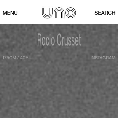
MENU
SEARCH
Rocio Crusset
175CM
/
40EU
INSTAGRAM