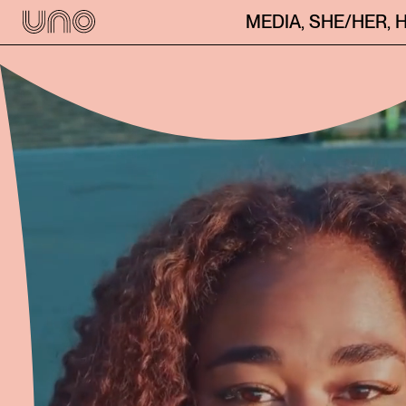
MEDIA
,
SHE/HER
,