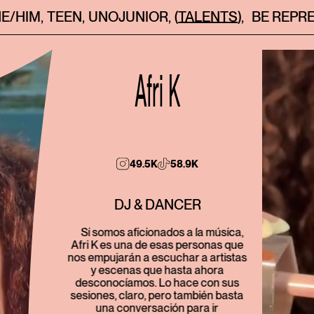
HE/HIM
,
TEEN
,
UNOJUNIOR
,
(TALENTS)
,
BE REPR
Afri K
49.5K
58.9K
DJ & DANCER
Si somos aficionados a la música,
Afri K es una de esas personas que
nos empujarán a escuchar a artistas
y escenas que hasta ahora
desconocíamos. Lo hace con sus
sesiones, claro, pero también basta
una conversación para ir