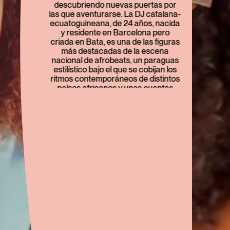
descubriendo nuevas puertas por
las que aventurarse. La DJ catalana-
ecuatoguineana, de 24 años, nacida
y residente en Barcelona pero
criada en Bata, es una de las figuras
más destacadas de la escena
nacional de afrobeats, un paraguas
estilístico bajo el que se cobijan los
ritmos contemporáneos de distintos
países africanos y unas cuantas
músicas urbanas afines. Carlos
Benito.