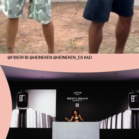
@FIBERFIB @HEINEKEN @HEINEKEN_ES #AD