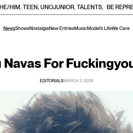
HE/HIM
,
TEEN
,
UNOJUNIOR
,
TALENTS
,
BE REPR
News
Shows
Nostalgia
New Entries
Music
Model’s Life
We Care
 Navas
For
Fuckingyo
EDITORIALS
MARCH 3, 2026