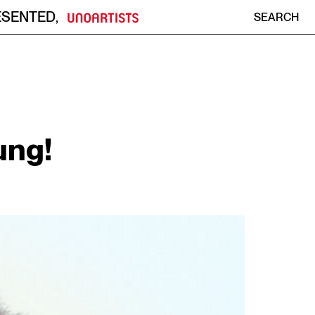
ESENTED
,
SEARCH
ung!